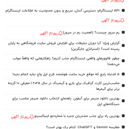
رپورتاژ آگهی
API اینستاگرام؛ دسترسی آسان، سریع و بدون محدودیت به اطلاعات اینستاگرام
رپورتاژ آگهی
رم سرور چیست؟ (اهمیت رم در سرور)
رپورتاژ آگهی
گزارش ویژه: آیا دوران تبلیغات برای افزایش فروش سایت فروشگاهی به پایان
رسیده است؟ (استراتژی جایگزین)
چطور فالوورهای واقعی اینستاگرام جذب کنیم؟ راهکارهایی که واقعاً جواب
می‌دهند!
5 اشتباه رایج که موقع خرید ساعت هوشمند طرح اپل واچ نباید انجام بدید!
مناسب‌ترین کارت گرافیک برای بازی و گیمینگ در سال ۲۰۲۵ | معرفی ۱۰ گزینه
برتر برای گیمرها
بهترین دانلود منیجر برای آیفون: راهنمای انتخاب دانلود منیجر مناسب برای
دستگاه‌های اپل
بهترین راه برای جذب مشتریان جدید با شماره‌جو اینباکسینو
رپورتاژ آگهی
مقایسه Gemini و ChatGPT: کدام یک بهتر است؟