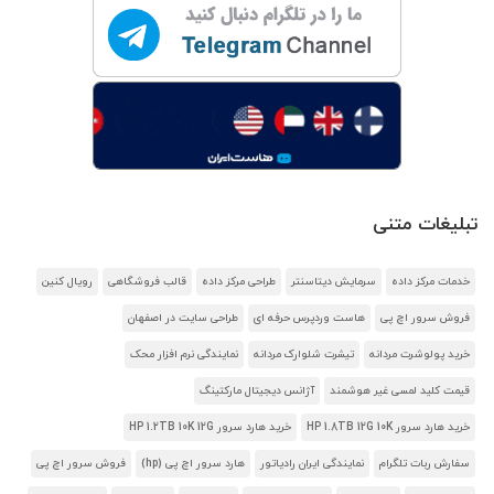
تبلیغات متنی
خدمات مرکز داده
سرمایش دیتاسنتر
طراحی مرکز داده
قالب فروشگاهی
رویال کنین
فروش سرور اچ پی
هاست وردپرس حرفه ای
طراحی سایت در اصفهان
خرید پولوشرت مردانه
تیشرت شلوارک مردانه
نمایندگی نرم افزار محک
قیمت کلید لمسی غیر هوشمند
آژانس دیجیتال مارکتینگ
خرید هارد سرور HP 1.8TB 12G 10K
خرید هارد سرور HP 1.2TB 10K 12G
سفارش ربات تلگرام
نمایندگی ایران رادیاتور
هارد سرور اچ پی (hp)
فروش سرور اچ پی