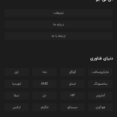
تبلیغات
درباره ما
ارتباط با ما
دنیای فناوری
مایکروسافت
گوگل
متا
اپل
سامسونگ
اینتل
AMD
انویدیا
آمازون
HP
دل
تسلا
هوآوی
سیسکو
تلگرام
ایکس