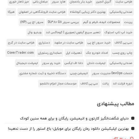
طراحی سایت
آنریل انجین
خرید بذر بادمجان
هارد سرور
مبلمان باغی
میز ناهار خوری
صندلی پلاستیکی
بهترین دکتر زیبایی کرمانشاه
طراحی سایت فروشگاهی در اصفهان
هیرکا
پرینت
محصولات انیمه، فیلم و گیم
بررسی سرور DL380 G11
سرور اچ پی (HP)
خرید لپ تاپ استوک
تعمیر سریع آیفون تصویری | کوماکس لند
ویدیو وال
سی پی کالاف
خرید سرور اچ پی
طراحی سایت در مشهد
دستیاری
طراحی سایت در کرج
چاپ روی چسب
امداد خودرو جک
تعمیرات اپل
حسابداری رستوران
CoverTrader.com
صندلی پلاستیکی
ایمپلنت دندان
دلتا اف ایکس
خرید رم سرور
ایمپلنت دیجیتال
خدمات DevOps مدیریت سرور
انیمیشن چینی
دستگاه ذخیره و ثبت شماره مشتری
دوره فرانت اند
پالت
سی پی کالاف
موسسات مجاز اعزام دانشجو
مطالب پیشنهادی
دنیای شگفت‌انگیز کارتون و انیمیشن، رایگان و برای همه سنین کودک
بهترین اپلیکیشن دانلود رمان رایگان برای موبایل؛ باغ استور را از دست ندهید!