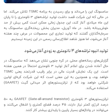
سامسونگ این را می‌داند و برای رسیدن به برنامه TSMC تلاش می‌کند. اما
در حالی که این شرکت قصد داشت تولید تراشه‌های 3 نانومتری را تا پایان
این ماه میلادی آغاز کند، این جدول زمانی ممکن است کمی بیش از حد
خوش‌بینانه باشد. در ماه آوریل، مدیران بخش ریخته‌گری سامسونگ به
سرمایه‌گذاران گفتند که تولید تجاری این محصولات در عرض چند هفته
آغاز می‌شود، اما هنوز شاهد اطلاع‌رسانی رسمی در این زمینه نیستیم.
تولید انبوه تراشه‌های 3 نانومتری به زودی آغاز می‌شود
گزارش‌های رسانه‌های محلی در کره جنوبی نشان می‌دهد که سامسونگ در
حال آماده شدن برای اعلام آغاز تولید 3 نانومتری احتمالاً در همین هفته
است. این یک نمایش قدرت عالی در برابر رقیب قدرتمند یعنی TSMC
خواهد بود، و همچنین به این معنی است که این شرکت کره‌ای اولین
شرکتی خواهد بود که از ترانزیستورهای اثر میدانی گیت (GAAFET)
استفاده می‌کند.
ترانزیستورهای 3 نانومتری GAAFET (Gate-all-around transistor) به 50
درصد انرژی کمتر نیاز دارند، 45 درصد فضای کمتری را اشغال می‌کنند و
می‌توانند در ولتاژهای بسیار پایین با پایداری بیشتر کار کنند.