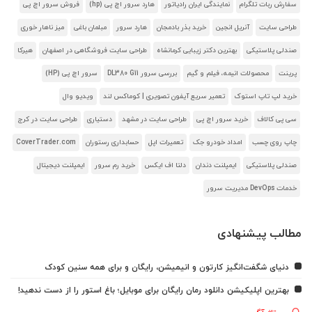
سفارش ربات تلگرام
نمایندگی ایران رادیاتور
هارد سرور اچ پی (hp)
فروش سرور اچ پی
طراحی سایت
آنریل انجین
خرید بذر بادمجان
هارد سرور
مبلمان باغی
میز ناهار خوری
صندلی پلاستیکی
بهترین دکتر زیبایی کرمانشاه
طراحی سایت فروشگاهی در اصفهان
هیرکا
پرینت
محصولات انیمه، فیلم و گیم
بررسی سرور DL380 G11
سرور اچ پی (HP)
خرید لپ تاپ استوک
تعمیر سریع آیفون تصویری | کوماکس لند
ویدیو وال
سی پی کالاف
خرید سرور اچ پی
طراحی سایت در مشهد
دستیاری
طراحی سایت در کرج
چاپ روی چسب
امداد خودرو جک
تعمیرات اپل
حسابداری رستوران
CoverTrader.com
صندلی پلاستیکی
ایمپلنت دندان
دلتا اف ایکس
خرید رم سرور
ایمپلنت دیجیتال
خدمات DevOps مدیریت سرور
مطالب پیشنهادی
دنیای شگفت‌انگیز کارتون و انیمیشن، رایگان و برای همه سنین کودک
بهترین اپلیکیشن دانلود رمان رایگان برای موبایل؛ باغ استور را از دست ندهید!