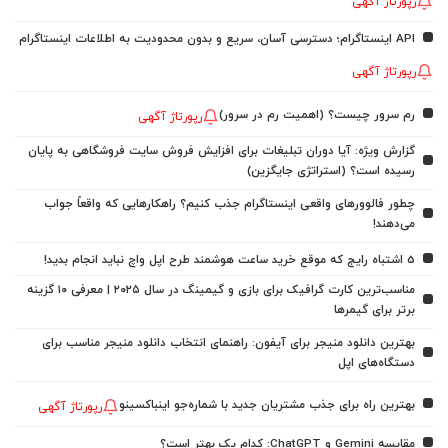
رپورتاژ آگهی
API اینستاگرام؛ دسترسی آسان، سریع و بدون محدودیت به اطلاعات اینستاگرام
رپورتاژ آگهی
رم سرور چیست؟ (اهمیت رم در سرور)
رپورتاژ آگهی
گزارش ویژه: آیا دوران تبلیغات برای افزایش فروش سایت فروشگاهی به پایان
رسیده است؟ (استراتژی جایگزین)
چطور فالوورهای واقعی اینستاگرام جذب کنیم؟ راهکارهایی که واقعاً جواب
می‌دهند!
5 اشتباه رایج که موقع خرید ساعت هوشمند طرح اپل واچ نباید انجام بدید!
مناسب‌ترین کارت گرافیک برای بازی و گیمینگ در سال ۲۰۲۵ | معرفی ۱۰ گزینه
برتر برای گیمرها
بهترین دانلود منیجر برای آیفون: راهنمای انتخاب دانلود منیجر مناسب برای
دستگاه‌های اپل
بهترین راه برای جذب مشتریان جدید با شماره‌جو اینباکسینو
رپورتاژ آگهی
مقایسه Gemini و ChatGPT: کدام یک بهتر است؟