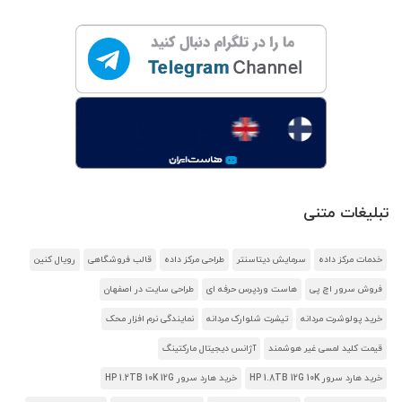
تبلیغات متنی
خدمات مرکز داده
سرمایش دیتاسنتر
طراحی مرکز داده
قالب فروشگاهی
رویال کنین
فروش سرور اچ پی
هاست وردپرس حرفه ای
طراحی سایت در اصفهان
خرید پولوشرت مردانه
تیشرت شلوارک مردانه
نمایندگی نرم افزار محک
قیمت کلید لمسی غیر هوشمند
آژانس دیجیتال مارکتینگ
خرید هارد سرور HP 1.8TB 12G 10K
خرید هارد سرور HP 1.2TB 10K 12G