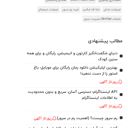
حسابداری رستوران
CoverTrader.com
صندلی پلاستیکی
ایمپلنت دندان
دلتا اف ایکس
خرید رم سرور
ایمپلنت دیجیتال
خدمات DevOps مدیریت سرور
مطالب پیشنهادی
دنیای شگفت‌انگیز کارتون و انیمیشن، رایگان و برای همه
سنین کودک
بهترین اپلیکیشن دانلود رمان رایگان برای موبایل؛ باغ
استور را از دست ندهید!
رپورتاژ آگهی
API اینستاگرام؛ دسترسی آسان، سریع و بدون محدودیت
به اطلاعات اینستاگرام
رپورتاژ آگهی
رم سرور چیست؟ (اهمیت رم در سرور)
رپورتاژ آگهی