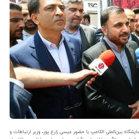
ن دوره نمایشگاه بین‌الملی الکامپ با حضور عیسی زارع پور، وزیر ارتباطات و