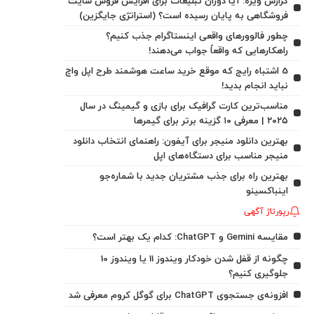
گزارش ویژه: آیا دوران تبلیغات برای افزایش فروش سایت
فروشگاهی به پایان رسیده است؟ (استراتژی جایگزین)
چطور فالوورهای واقعی اینستاگرام جذب کنیم؟
راهکارهایی که واقعاً جواب می‌دهند!
5 اشتباه رایج که موقع خرید ساعت هوشمند طرح اپل واچ
نباید انجام بدید!
مناسب‌ترین کارت گرافیک برای بازی و گیمینگ در سال
۲۰۲۵ | معرفی ۱۰ گزینه برتر برای گیمرها
بهترین دانلود منیجر برای آیفون: راهنمای انتخاب دانلود
منیجر مناسب برای دستگاه‌های اپل
بهترین راه برای جذب مشتریان جدید با شماره‌جو
اینباکسینو
رپورتاژ آگهی
مقایسه Gemini و ChatGPT: کدام یک بهتر است؟
چگونه از قفل شدن خودکار ویندوز 11 یا ویندوز 10
جلوگیری کنیم؟
افزونه‌ی جستجوی ChatGPT برای گوگل کروم معرفی شد