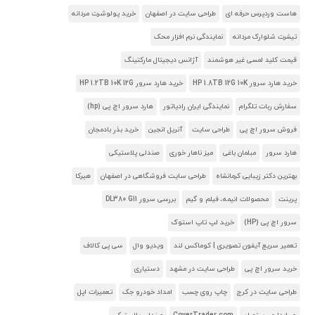
هاست وردپرس حرفه ای
طراحی سایت در اصفهان
خرید پولوشرت مردانه
تیشرت شلوارک مردانه
نمایندگی نرم افزار محک
قیمت کلید لمسی غیر هوشمند
آژانس دیجیتال مارکتینگ
خرید هارد سرور HP 1.8TB 12G 10K
خرید هارد سرور HP 1.2TB 10K 12G
سفارش ربات تلگرام
نمایندگی ایران رادیاتور
هارد سرور اچ پی (hp)
فروش سرور اچ پی
طراحی سایت
آنریل انجین
خرید بذر بادمجان
هارد سرور
مبلمان باغی
میز ناهار خوری
صندلی پلاستیکی
بهترین دکتر زیبایی کرمانشاه
طراحی سایت فروشگاهی در اصفهان
هیرکا
پرینت
محصولات انیمه، فیلم و گیم
بررسی سرور DL380 G11
سرور اچ پی (HP)
خرید لپ تاپ استوک
تعمیر سریع آیفون تصویری | کوماکس لند
ویدیو وال
سی پی کالاف
خرید سرور اچ پی
طراحی سایت در مشهد
دستیاری
طراحی سایت در کرج
چاپ روی چسب
امداد خودرو جک
تعمیرات اپل