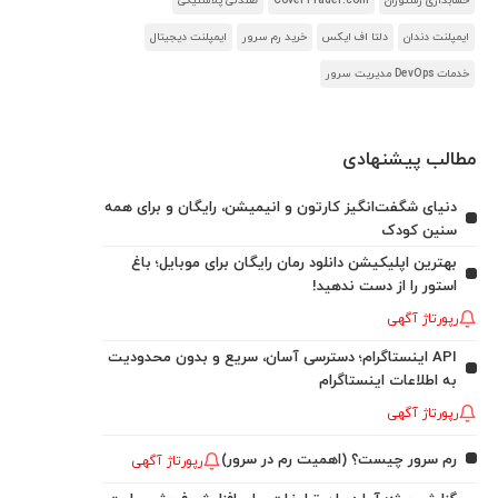
حسابداری رستوران
CoverTrader.com
صندلی پلاستیکی
ایمپلنت دندان
دلتا اف ایکس
خرید رم سرور
ایمپلنت دیجیتال
خدمات DevOps مدیریت سرور
مطالب پیشنهادی
دنیای شگفت‌انگیز کارتون و انیمیشن، رایگان و برای همه
سنین کودک
بهترین اپلیکیشن دانلود رمان رایگان برای موبایل؛ باغ
استور را از دست ندهید!
رپورتاژ آگهی
API اینستاگرام؛ دسترسی آسان، سریع و بدون محدودیت
به اطلاعات اینستاگرام
رپورتاژ آگهی
رم سرور چیست؟ (اهمیت رم در سرور)
رپورتاژ آگهی