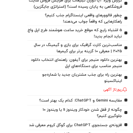
گزارش ویژه: آیا دوران تبلیغات برای افزایش فروش سایت
فروشگاهی به پایان رسیده است؟ (استراتژی جایگزین)
چطور فالوورهای واقعی اینستاگرام جذب کنیم؟
راهکارهایی که واقعاً جواب می‌دهند!
5 اشتباه رایج که موقع خرید ساعت هوشمند طرح اپل واچ
نباید انجام بدید!
مناسب‌ترین کارت گرافیک برای بازی و گیمینگ در سال
۲۰۲۵ | معرفی ۱۰ گزینه برتر برای گیمرها
بهترین دانلود منیجر برای آیفون: راهنمای انتخاب دانلود
منیجر مناسب برای دستگاه‌های اپل
بهترین راه برای جذب مشتریان جدید با شماره‌جو
اینباکسینو
رپورتاژ آگهی
مقایسه Gemini و ChatGPT: کدام یک بهتر است؟
چگونه از قفل شدن خودکار ویندوز 11 یا ویندوز 10
جلوگیری کنیم؟
افزونه‌ی جستجوی ChatGPT برای گوگل کروم معرفی شد