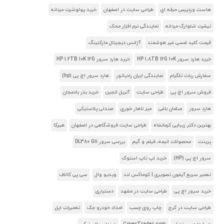
هاست وردپرس حرفه ای
طراحی سایت در اصفهان
خرید پولوشرت مردانه
تیشرت شلوارک مردانه
نمایندگی نرم افزار محک
قیمت کلید لمسی غیر هوشمند
آژانس دیجیتال مارکتینگ
خرید هارد سرور HP 1.8TB 12G 10K
خرید هارد سرور HP 1.2TB 10K 12G
سفارش ربات تلگرام
نمایندگی ایران رادیاتور
هارد سرور اچ پی (hp)
فروش سرور اچ پی
طراحی سایت
آنریل انجین
خرید بذر بادمجان
هارد سرور
مبلمان باغی
میز ناهار خوری
صندلی پلاستیکی
بهترین دکتر زیبایی کرمانشاه
طراحی سایت فروشگاهی در اصفهان
هیرکا
پرینت
محصولات انیمه، فیلم و گیم
بررسی سرور DL380 G11
سرور اچ پی (HP)
خرید لپ تاپ استوک
تعمیر سریع آیفون تصویری | کوماکس لند
ویدیو وال
سی پی کالاف
خرید سرور اچ پی
طراحی سایت در مشهد
دستیاری
طراحی سایت در کرج
چاپ روی چسب
امداد خودرو جک
تعمیرات اپل