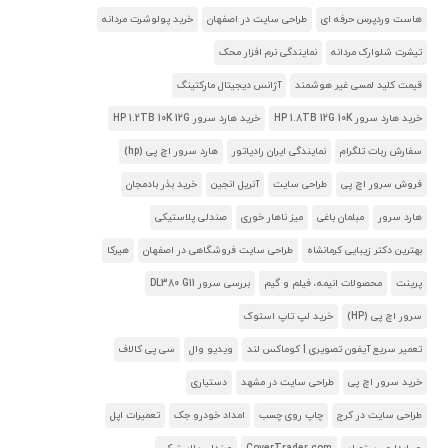
هاست وردپرس حرفه ای
طراحی سایت در اصفهان
خرید پولوشرت مردانه
تیشرت شلوارک مردانه
نمایندگی نرم افزار محک
قیمت کلید لمسی غیر هوشمند
آژانس دیجیتال مارکتینگ
خرید هارد سرور HP 1.8TB 12G 10K
خرید هارد سرور HP 1.2TB 10K 12G
سفارش ربات تلگرام
نمایندگی ایران رادیاتور
هارد سرور اچ پی (hp)
فروش سرور اچ پی
طراحی سایت
آنریل انجین
خرید بذر بادمجان
هارد سرور
مبلمان باغی
میز ناهار خوری
صندلی پلاستیکی
بهترین دکتر زیبایی کرمانشاه
طراحی سایت فروشگاهی در اصفهان
هیرکا
پرینت
محصولات انیمه، فیلم و گیم
بررسی سرور DL380 G11
سرور اچ پی (HP)
خرید لپ تاپ استوک
تعمیر سریع آیفون تصویری | کوماکس لند
ویدیو وال
سی پی کالاف
خرید سرور اچ پی
طراحی سایت در مشهد
دستیاری
طراحی سایت در کرج
چاپ روی چسب
امداد خودرو جک
تعمیرات اپل