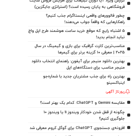
گزارش ویژه: آیا دوران تبلیغات برای افزایش فروش سایت
فروشگاهی به پایان رسیده است؟ (استراتژی جایگزین)
چطور فالوورهای واقعی اینستاگرام جذب کنیم؟
راهکارهایی که واقعاً جواب می‌دهند!
5 اشتباه رایج که موقع خرید ساعت هوشمند طرح اپل واچ
نباید انجام بدید!
مناسب‌ترین کارت گرافیک برای بازی و گیمینگ در سال
۲۰۲۵ | معرفی ۱۰ گزینه برتر برای گیمرها
بهترین دانلود منیجر برای آیفون: راهنمای انتخاب دانلود
منیجر مناسب برای دستگاه‌های اپل
بهترین راه برای جذب مشتریان جدید با شماره‌جو
اینباکسینو
رپورتاژ آگهی
مقایسه Gemini و ChatGPT: کدام یک بهتر است؟
چگونه از قفل شدن خودکار ویندوز 11 یا ویندوز 10
جلوگیری کنیم؟
افزونه‌ی جستجوی ChatGPT برای گوگل کروم معرفی شد