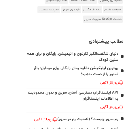
حسابداری رستوران
CoverTrader.com
صندلی پلاستیکی
ایمپلنت دندان
دلتا اف ایکس
خرید رم سرور
ایمپلنت دیجیتال
خدمات DevOps مدیریت سرور
مطالب پیشنهادی
دنیای شگفت‌انگیز کارتون و انیمیشن، رایگان و برای همه
سنین کودک
بهترین اپلیکیشن دانلود رمان رایگان برای موبایل؛ باغ
استور را از دست ندهید!
رپورتاژ آگهی
API اینستاگرام؛ دسترسی آسان، سریع و بدون محدودیت
به اطلاعات اینستاگرام
رپورتاژ آگهی
رم سرور چیست؟ (اهمیت رم در سرور)
رپورتاژ آگهی