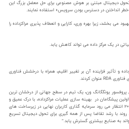
 از تحول دیجیتال مبتنی بر هوش مصنوعی برای حل معضل بزرگ این
 خطر انداختن در دسترس بودن سرویس» استفاده نمایند.
بهبود می بخشد، زیرا بهره وری، کارایی و انعطاف پذیری مراکزداده را
تی در یک مرکز داده می تواند کاهش یابد.
ه و تأثیر فزاینده آن بر تغییر اقلیم، همراه با درخشش فناوری
IMO Ventur می گوید، “RDA، به رهبری پروفسور یونگگانگ ون، یک تیم در سطح جهانی از درخشان ترین
اه دارد. آنها یکی از اولین پیشگامان در بهینه سازی عملیات مراکزداده، با درک عمیق و
دستاوردهای برنده جایزه های جهانی هستند. در سال 2021 انتظار می رود سرمایه گذاری کاربران نهایی در زیرساخت های
یارد دلار برسد، که این روند با رشد تقاضا پس از همه گیری برای تحول دیجیتال تسریع