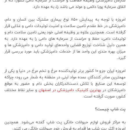
سازمان دامپزشکی وظیفه حفاظت و حراست از سرمایه دامی کشور، که از
اتفاق سرمایه پویا دائمی و مولد می باشد را، به عهده دارد.
امروزه با توجه به پیدایش ۸۵۰ نوع بیماری مشترک بین انسان و دام،
دامپزشکی در خط مقدم تامین سلامت و امنیت تولیدات دامی و غذایی قرار
گرفته است. همچنین علاوه بر وظیفه اصلی خود یعنی تامین سلامت دام و
تولیدات دامی، حفظ و حراست از سرمایه های دامی را به عهده دارد. به
همین دلیل شناخت توزیع فضایی واحدهای تولید دامی و دامپزشکی ها و
میزان بهره مندی این واحد ها از خدمات دامپزشکی باید مورد بررسی قرار
گیرد.
امروزه ایران جزو ۱۰ کشور برتر تولیدکننده مرغ و تخم مرغ در دنیا و یکی از
مهمترین صادر کنندگان عمده مواد لبنی در منطقه به شمار می رود؛ چراکه
توسعه این صنایع با تلاش دست‌اندرکاران بخش دام و حضور به موقع
دامپزشکان در
بهترین کلینیک دامپزشکی در اصفهان
و سایر نقاط مختلف
کشور، صورت گرفته است.
پت شاپ چیست؟
به مراکز فروش لوازم حیوانات خانگی پت شاپ گفته می‌شود. همچنین
امروزه اکثر پت شاپ ها اقدام به فروش خود حیوانات خانگی می‌ کنند.