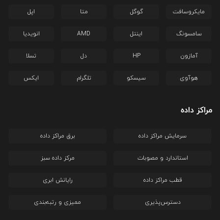
مایکروسافت
گوگل
متا
اپل
سامسونگ
اینتل
AMD
انویدیا
آمازون
HP
دل
تسلا
هوآوی
سیسکو
تلگرام
ایکس
مراکز داده
سرمایش مراکز داده
برق مراکز داده
استاندارد و مصوبات
مرکز داده سبز
قطب مراکز داده
رایانش ابری
دسترس‌پذیری
ممیزی و رتبه‌بندی