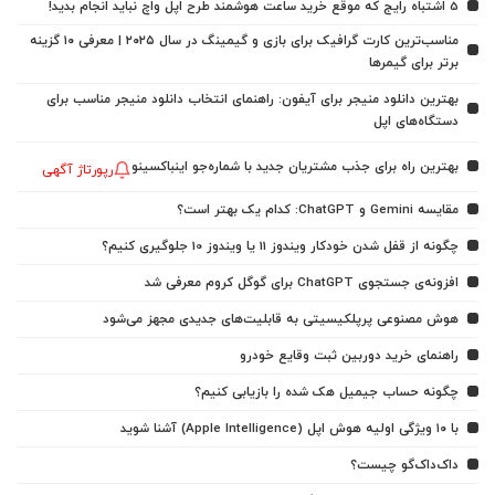
5 اشتباه رایج که موقع خرید ساعت هوشمند طرح اپل واچ نباید انجام بدید!
مناسب‌ترین کارت گرافیک برای بازی و گیمینگ در سال ۲۰۲۵ | معرفی ۱۰ گزینه
برتر برای گیمرها
بهترین دانلود منیجر برای آیفون: راهنمای انتخاب دانلود منیجر مناسب برای
دستگاه‌های اپل
بهترین راه برای جذب مشتریان جدید با شماره‌جو اینباکسینو
رپورتاژ آگهی
مقایسه Gemini و ChatGPT: کدام یک بهتر است؟
چگونه از قفل شدن خودکار ویندوز 11 یا ویندوز 10 جلوگیری کنیم؟
افزونه‌ی جستجوی ChatGPT برای گوگل کروم معرفی شد
هوش مصنوعی پرپلکیسیتی به قابلیت‌های جدیدی مجهز می‌شود
راهنمای خرید دوربین ثبت وقایع خودرو
چگونه حساب جیمیل هک شده را بازیابی کنیم؟
با ۱۰ ویژگی اولیه هوش اپل (Apple Intelligence) آشنا شوید
داک‌داک‌گو چیست؟