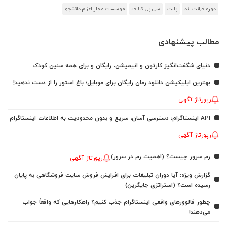
دوره فرانت اند
پالت
سی پی کالاف
موسسات مجاز اعزام دانشجو
مطالب پیشنهادی
دنیای شگفت‌انگیز کارتون و انیمیشن، رایگان و برای همه سنین کودک
بهترین اپلیکیشن دانلود رمان رایگان برای موبایل؛ باغ استور را از دست ندهید!
رپورتاژ آگهی
API اینستاگرام؛ دسترسی آسان، سریع و بدون محدودیت به اطلاعات اینستاگرام
رپورتاژ آگهی
رم سرور چیست؟ (اهمیت رم در سرور)
رپورتاژ آگهی
گزارش ویژه: آیا دوران تبلیغات برای افزایش فروش سایت فروشگاهی به پایان
رسیده است؟ (استراتژی جایگزین)
چطور فالوورهای واقعی اینستاگرام جذب کنیم؟ راهکارهایی که واقعاً جواب
می‌دهند!