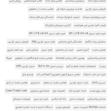
خدمات مرکز داده
سرمایش دیتاسنتر
طراحی مرکز داده
قالب فروشگاهی
رویال کنین
فروش سرور اچ پی
هاست وردپرس حرفه ای
طراحی سایت در اصفهان
خرید پولوشرت مردانه
تیشرت شلوارک مردانه
نمایندگی نرم افزار محک
قیمت کلید لمسی غیر هوشمند
آژانس دیجیتال مارکتینگ
خرید هارد سرور HP 1.8TB 12G 10K
خرید هارد سرور HP 1.2TB 10K 12G
سفارش ربات تلگرام
نمایندگی ایران رادیاتور
هارد سرور اچ پی (hp)
فروش سرور اچ پی
طراحی سایت
آنریل انجین
خرید بذر بادمجان
هارد سرور
مبلمان باغی
میز ناهار خوری
صندلی پلاستیکی
بهترین دکتر زیبایی کرمانشاه
طراحی سایت فروشگاهی در اصفهان
هیرکا
پرینت
محصولات انیمه، فیلم و گیم
بررسی سرور DL380 G11
سرور اچ پی (HP)
خرید لپ تاپ استوک
تعمیر سریع آیفون تصویری | کوماکس لند
ویدیو وال
سی پی کالاف
خرید سرور اچ پی
طراحی سایت در مشهد
دستیاری
طراحی سایت در کرج
چاپ روی چسب
امداد خودرو جک
تعمیرات اپل
حسابداری رستوران
CoverTrader.com
صندلی پلاستیکی
ایمپلنت دندان
دلتا اف ایکس
خرید رم سرور
ایمپلنت دیجیتال
خدمات DevOps مدیریت سرور
انیمیشن چینی
دستگاه ذخیره و ثبت شماره مشتری