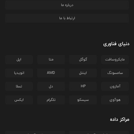
درباره ما
ارتباط با ما
دنیای فناوری
مایکروسافت
گوگل
متا
اپل
سامسونگ
اینتل
AMD
انویدیا
آمازون
HP
دل
تسلا
هوآوی
سیسکو
تلگرام
ایکس
مراکز داده