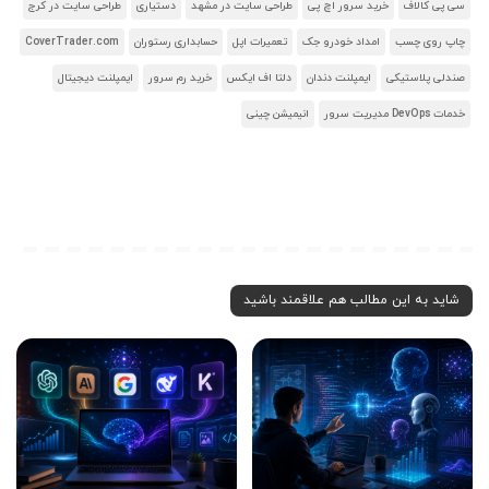
سی پی کالاف
خرید سرور اچ پی
طراحی سایت در مشهد
دستیاری
طراحی سایت در کرج
چاپ روی چسب
امداد خودرو جک
تعمیرات اپل
حسابداری رستوران
CoverTrader.com
صندلی پلاستیکی
ایمپلنت دندان
دلتا اف ایکس
خرید رم سرور
ایمپلنت دیجیتال
خدمات DevOps مدیریت سرور
انیمیشن چینی
شاید به این مطالب هم علاقمند باشید