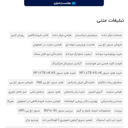
تبلیغات متنی
خدمات مرکز داده
سرمایش دیتاسنتر
طراحی مرکز داده
قالب فروشگاهی
رویال کنین
فروش سرور اچ پی
هاست وردپرس حرفه ای
طراحی سایت در اصفهان
خرید پولوشرت مردانه
تیشرت شلوارک مردانه
نمایندگی نرم افزار محک
قیمت کلید لمسی غیر هوشمند
آژانس دیجیتال مارکتینگ
خرید هارد سرور HP 1.8TB 12G 10K
خرید هارد سرور HP 1.2TB 10K 12G
سفارش ربات تلگرام
نمایندگی ایران رادیاتور
هارد سرور اچ پی (hp)
فروش سرور اچ پی
طراحی سایت
آنریل انجین
خرید بذر بادمجان
هارد سرور
مبلمان باغی
میز ناهار خوری
صندلی پلاستیکی
بهترین دکتر زیبایی کرمانشاه
طراحی سایت فروشگاهی در اصفهان
هیرکا
پرینت
محصولات انیمه، فیلم و گیم
بررسی سرور DL380 G11
سرور اچ پی (HP)
خرید لپ تاپ استوک
تعمیر سریع آیفون تصویری | کوماکس لند
ویدیو وال