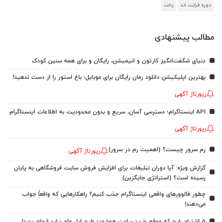
دوره فرانت اند
پالت
مطالب پیشنهادی
دنیای شگفت‌انگیز کارتون و انیمیشن، رایگان و برای همه سنین کودک
بهترین اپلیکیشن دانلود رمان رایگان برای موبایل؛ باغ استور را از دست ندهید!
رپورتاژ آگهی
API اینستاگرام؛ دسترسی آسان، سریع و بدون محدودیت به اطلاعات اینستاگرام
رپورتاژ آگهی
رم سرور چیست؟ (اهمیت رم در سرور)
رپورتاژ آگهی
گزارش ویژه: آیا دوران تبلیغات برای افزایش فروش سایت فروشگاهی به پایان
رسیده است؟ (استراتژی جایگزین)
چطور فالوورهای واقعی اینستاگرام جذب کنیم؟ راهکارهایی که واقعاً جواب
می‌دهند!
5 اشتباه رایج که موقع خرید ساعت هوشمند طرح اپل واچ نباید انجام بدید!