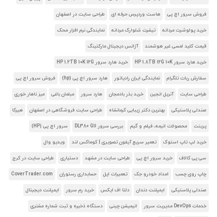
فروش سرور اچ پی
هاست وردپرس حرفه ای
طراحی سایت در اصفهان
خرید پولوشرت مردانه
تیشرت شلوارک مردانه
نمایندگی نرم افزار محک
قیمت کلید لمسی غیر هوشمند
آژانس دیجیتال مارکتینگ
خرید هارد سرور HP 1.8TB 12G 10K
خرید هارد سرور HP 1.2TB 10K 12G
سفارش ربات تلگرام
نمایندگی ایران رادیاتور
هارد سرور اچ پی (hp)
فروش سرور اچ پی
طراحی سایت
آنریل انجین
خرید بذر بادمجان
هارد سرور
مبلمان باغی
میز ناهار خوری
صندلی پلاستیکی
بهترین دکتر زیبایی کرمانشاه
طراحی سایت فروشگاهی در اصفهان
هیرکا
پرینت
محصولات انیمه، فیلم و گیم
بررسی سرور DL380 G11
سرور اچ پی (HP)
خرید لپ تاپ استوک
تعمیر سریع آیفون تصویری | کوماکس لند
ویدیو وال
سی پی کالاف
خرید سرور اچ پی
طراحی سایت در مشهد
دستیاری
طراحی سایت در کرج
چاپ روی چسب
امداد خودرو جک
تعمیرات اپل
حسابداری رستوران
CoverTrader.com
صندلی پلاستیکی
ایمپلنت دندان
دلتا اف ایکس
خرید رم سرور
ایمپلنت دیجیتال
خدمات DevOps مدیریت سرور
انیمیشن چینی
دستگاه ذخیره و ثبت شماره مشتری