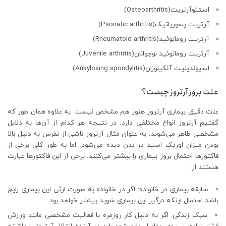
استئوآرتریت(Osteoarthritis)
آرتریت پسوریاتیک(Psoriatic arthritis)
آرتریت روماتوئید(Rheumatoid arthritis)
آرتریت روماتوئید نوجوانان(Juvenile arthritis)
اسپوندیلیت آنکیلوزان(Ankylosing spondylitis)
علت بروز آرتروز چیست؟
علت دقیق بیماری آرتروز هنوز هم مشخص نیست. به علاوه همان طور که
گفتیم آرتروز انواع مختلفی دارد. در نتیجه هر کدام از آن‌ها به دلایل
مشخصی ظاهر می‌شوند. به عنوان مثال آرتروز ناشی از نقرس به دلیل بالا
بودن میزان اوریک اسید در بدن دیده می‌شود. اما به طور کلی برخی از
فاکتورها احتمال بروز بیماری را بیشتر می‌کنند. برخی از این فاکتورها عبارت
هستند از:
سابقه بیماری در خانواده: اگر در خانواده به صورت ارثی این بیماری رایج
باشد احتمال اینکه درگیر این بیماری شوید بیشتر خواهد بود.
سبک زندگی: اگر به دلیل کار روزمره یا فعالیت مشخصی مانند ورزش