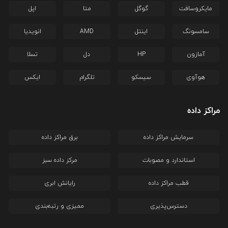
مایکروسافت
گوگل
متا
اپل
سامسونگ
اینتل
AMD
انویدیا
آمازون
HP
دل
تسلا
هوآوی
سیسکو
تلگرام
ایکس
مراکز داده
سرمایش مراکز داده
برق مراکز داده
استاندارد و مصوبات
مرکز داده سبز
قطب مراکز داده
رایانش ابری
دسترس‌پذیری
ممیزی و رتبه‌بندی