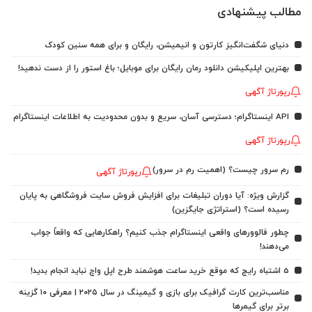
مطالب پیشنهادی
دنیای شگفت‌انگیز کارتون و انیمیشن، رایگان و برای همه سنین کودک
بهترین اپلیکیشن دانلود رمان رایگان برای موبایل؛ باغ استور را از دست ندهید!
رپورتاژ آگهی
API اینستاگرام؛ دسترسی آسان، سریع و بدون محدودیت به اطلاعات اینستاگرام
رپورتاژ آگهی
رم سرور چیست؟ (اهمیت رم در سرور)
رپورتاژ آگهی
گزارش ویژه: آیا دوران تبلیغات برای افزایش فروش سایت فروشگاهی به پایان
رسیده است؟ (استراتژی جایگزین)
چطور فالوورهای واقعی اینستاگرام جذب کنیم؟ راهکارهایی که واقعاً جواب
می‌دهند!
5 اشتباه رایج که موقع خرید ساعت هوشمند طرح اپل واچ نباید انجام بدید!
مناسب‌ترین کارت گرافیک برای بازی و گیمینگ در سال ۲۰۲۵ | معرفی ۱۰ گزینه
برتر برای گیمرها