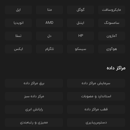
مایکروسافت
گوگل
متا
اپل
سامسونگ
اینتل
AMD
انویدیا
آمازون
HP
دل
تسلا
هوآوی
سیسکو
تلگرام
ایکس
مراکز داده
سرمایش مراکز داده
برق مراکز داده
استاندارد و مصوبات
مرکز داده سبز
قطب مراکز داده
رایانش ابری
دسترس‌پذیری
ممیزی و رتبه‌بندی