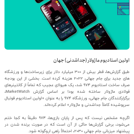
اولین استادیوم ماژولار (جداشدنی) جهان
طبق گزارش‌ها، قطر بیش از 300 میلیارد دلار برای زیرساخت‌ها و ورزشگاه
های جدید برای جام جهانی 2022 هزینه کرده است. بخشی از این بودجه
صرف ساخت استادیوم 974 شد، یک هیولای عجیب که تماماً از کانتینرهای
فولادی ماژولار ساخته شده بود! بر اساس گزارش MarketWatch،
برگزارکنندگان جام جهانی، ورزشگاه 974 را به عنوان «اولین استادیوم فوتبال
سرپوشیده کاملاً جداشدنی و ماژولار» اعلام کرده‌اند.
اگرچه مشخص نیست که پس از پایان بازی‌ها، 974 دقیقاً به کجا ختم
می‌شود، برخی گزارش‌ها حاکی از آن است که در صورت برنده شدن در
پیشنهاد میزبانی جام جهانی 2030، احتمالاً راهی اروگوئه شود.