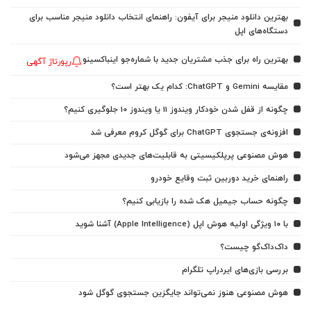
بهترین دانلود منیجر برای آیفون: راهنمای انتخاب دانلود منیجر مناسب برای
دستگاه‌های اپل
بهترین راه برای جذب مشتریان جدید با شماره‌جو اینباکسینو
رپورتاژ آگهی
مقایسه Gemini و ChatGPT: کدام یک بهتر است؟
چگونه از قفل شدن خودکار ویندوز 11 یا ویندوز 10 جلوگیری کنیم؟
افزونه‌ی جستجوی ChatGPT برای گوگل کروم معرفی شد
هوش مصنوعی پرپلکیسیتی به قابلیت‌های جدیدی مجهز می‌شود
راهنمای خرید دوربین ثبت وقایع خودرو
چگونه حساب جیمیل هک شده را بازیابی کنیم؟
با ۱۰ ویژگی اولیه هوش اپل (Apple Intelligence) آشنا شوید
داک‌داک‌گو چیست؟
بررسی بازی‌های ایردراپ تلگرام
هوش مصنوعی هنوز نمی‌تواند جایگزین جستجوی گوگل شود