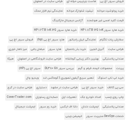
فروش سرور اچ پی
هاست وردپرس حرفه ای
طراحی سایت در اصفهان
خرید پولوشرت مردانه
تیشرت شلوارک مردانه
نمایندگی نرم افزار محک
قیمت کلید لمسی غیر هوشمند
آژانس دیجیتال مارکتینگ
خرید هارد سرور HP 1.8TB 12G 10K
خرید هارد سرور HP 1.2TB 10K 12G
سفارش ربات تلگرام
نمایندگی ایران رادیاتور
هارد سرور اچ پی (hp)
فروش سرور اچ پی
طراحی سایت
آنریل انجین
خرید بذر بادمجان
هارد سرور
مبلمان باغی
میز ناهار خوری
صندلی پلاستیکی
بهترین دکتر زیبایی کرمانشاه
طراحی سایت فروشگاهی در اصفهان
هیرکا
پرینت
محصولات انیمه، فیلم و گیم
بررسی سرور DL380 G11
سرور اچ پی (HP)
خرید لپ تاپ استوک
تعمیر سریع آیفون تصویری | کوماکس لند
ویدیو وال
سی پی کالاف
خرید سرور اچ پی
طراحی سایت در مشهد
دستیاری
طراحی سایت در کرج
چاپ روی چسب
امداد خودرو جک
تعمیرات اپل
حسابداری رستوران
CoverTrader.com
صندلی پلاستیکی
ایمپلنت دندان
دلتا اف ایکس
خرید رم سرور
ایمپلنت دیجیتال
خدمات DevOps مدیریت سرور
انیمیشن چینی