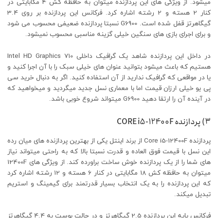
میشود. از ویژگی های این پردازنده میتوان به حافظه کش 4 مگابایتی در
کنار 2 هسته و 2 رشته اشاره کرد. فرکانس این پردازنده بر روی 3.4
گیگاهرتز قفل شده است. G6900 نسبتا پردازنده ضعیفی محسوب می شود
و برای اجرای بازی های سنگین خیلی گزینه مناسبی محسوب نمیشود.
در داخل این پردازنده شاهد یک گرافیک داخلی Intel HD Graphics 710
هستیم که باعث میشود بتوانید عنوان های خیلی سبک را با آن اجرا کنید و
یا در مواقعی که گرافیک ندارید از آن استفاده کنید. اگر به دنبال خرید سی
پی یو خیلی ارزان قیمت اما با معماری نسل جدید میگردید و میخواهید که
در آینده آن را ارتقا دهید G6900 میتواند شروع خوبی باشد.
۳) پردازنده CORE i5-12400F
پردازنده Core i5-12400F از برند اینتل یکی از بهترین پردازنده های میان رده
این نسل با قیمت فوق العاده و قدرت نسبتا بالا که به راحتی میتواند نیاز
های شما را از یک پردازنده خوش ساخت براورده کند. از ویژگی های 12400F
میتوان به حافظه کش 18 مگابایتی در کنار 6 هسته و 12 رشته اشاره کرد
که این پردازنده را به یک انتخاب بسیار قدرتمند برای گیمینگ و استریم
تبدیل میکند.
فرکانس پایه این پردازنده 2.5 گیگاهرتز و در حالت بوست به 4.4 گیگاهرتز