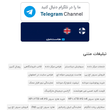
تبلیغات متنی
خدمات مرکز داده
سرمایش دیتاسنتر
طراحی مرکز داده
قالب فروشگاهی
رویال کنین
فروش سرور اچ پی
هاست وردپرس حرفه ای
طراحی سایت در اصفهان
خرید پولوشرت مردانه
تیشرت شلوارک مردانه
نمایندگی نرم افزار محک
قیمت کلید لمسی غیر هوشمند
آژانس دیجیتال مارکتینگ
خرید هارد سرور HP 1.8TB 12G 10K
خرید هارد سرور HP 1.2TB 10K 12G
سفارش ربات تلگرام
نمایندگی ایران رادیاتور
هارد سرور اچ پی (hp)
فروش سرور اچ پی