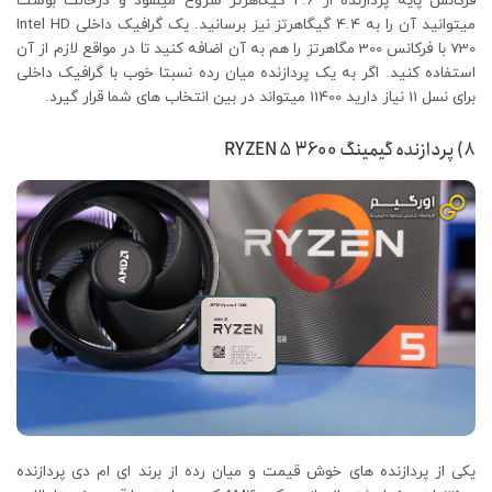
فرکانس پایه پردازنده از 2.6 گیگاهرتز شروع میشود و درحالت بوست
میتوانید آن را به 4.4 گیگاهرتز نیز برسانید. یک گرافیک داخلی Intel HD
730 با فرکانس 300 مگاهرتز را هم به آن اضافه کنید تا در مواقع لازم از آن
استفاده کنید. اگر به یک پردازنده میان رده نسبتا خوب با گرافیک داخلی
برای نسل 11 نیاز دارید 11400 میتواند در بین انتخاب های شما قرار گیرد.
۸) پردازنده گیمینگ RYZEN 5 3600
یکی از پردازنده های خوش قیمت و میان رده از برند ای ام دی پردازنده