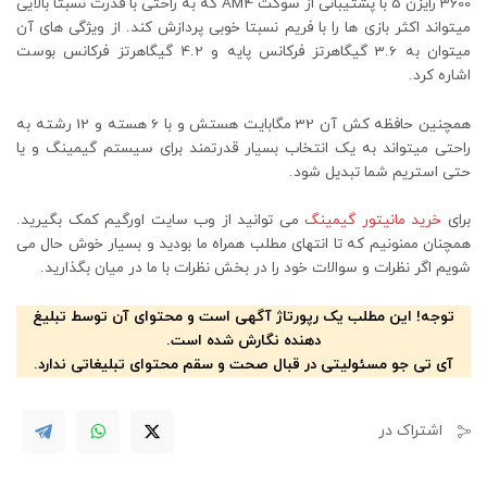
3600 رایزن 5 با پشتیبانی از سوکت AM4 که به راحتی با قدرت نسبتا بالایی
میتواند اکثر بازی ها را با فریم نسبتا خوبی پردازش کند. از ویژگی های آن
میتوان به 3.6 گیگاهرتز فرکانس پایه و 4.2 گیگاهرتز فرکانس بوست
اشاره کرد.
همچنین حافظه کش آن 32 مگابایت هستش و با 6 هسته و 12 رشته به
راحتی میتواند به یک انتخاب بسیار قدرتمند برای سیستم گیمینگ و یا
حتی استریم شما تبدیل شود.
برای
خرید مانیتور گیمینگ
می توانید از وب سایت اورگیم کمک بگیرید.
همچنان ممنونیم که تا انتهای مطلب همراه ما بودید و بسیار خوش حال می
شویم اگر نظرات و سوالات خود را در بخش نظرات با ما در میان بگذارید.
توجه! این مطلب یک رپورتاژ آگهی است و محتوای آن توسط تبلیغ
دهنده نگارش شده است.
آی تی جو مسئولیتی در قبال صحت و سقم محتوای تبلیغاتی ندارد.
اشتراک در