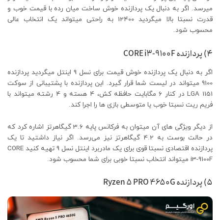
میرسد. اگر به دنبال یک پردازنده خوش ساخت میان رده با قیمت خوب و
قدرت نسبتا بالا میگردید 12400 به راحتی میتواند یک انتخاب عالی
محسوب شود.
۴) پردازنده CORE i3-9100F
اگر به دنبال یک پردازنده خوش قیمت برای نسل 9 اینتل میگردید پردازنده
9100 میتواند در لیست شما قرار گیرد. این پردازنده با پشتیبانی از سوکت
LGA 1151 در کنار 6 مگابایت حافظه کش، 4 هسته و 4 رشته میتواند با
فریم ریت نسبتا خوب یا متوسطی بازی ها را اجرا کند.
از دیگر ویژگی های آن میتوان به فرکانس پایه 3.6 گیگاهرتز اشاره کرد که
در حالت بوست به 4.2 گیگاهرتز نیز می‌رسد. اگر نیاز داشتید تا یک
پردازنده اقتصادی نسبتا قوی برای یک مادربرد اینتل نسل 9 تهیه کنید CORE
i3-9100F میتواند انتخاب نسبتا خوبی برای شما محسوب شود.
۵) پردازنده Ryzen 5 PRO 4650G