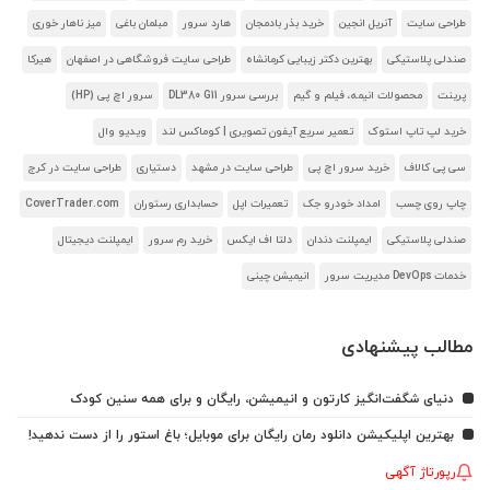
طراحی سایت
آنریل انجین
خرید بذر بادمجان
هارد سرور
مبلمان باغی
میز ناهار خوری
صندلی پلاستیکی
بهترین دکتر زیبایی کرمانشاه
طراحی سایت فروشگاهی در اصفهان
هیرکا
پرینت
محصولات انیمه، فیلم و گیم
بررسی سرور DL380 G11
سرور اچ پی (HP)
خرید لپ تاپ استوک
تعمیر سریع آیفون تصویری | کوماکس لند
ویدیو وال
سی پی کالاف
خرید سرور اچ پی
طراحی سایت در مشهد
دستیاری
طراحی سایت در کرج
چاپ روی چسب
امداد خودرو جک
تعمیرات اپل
حسابداری رستوران
CoverTrader.com
صندلی پلاستیکی
ایمپلنت دندان
دلتا اف ایکس
خرید رم سرور
ایمپلنت دیجیتال
خدمات DevOps مدیریت سرور
انیمیشن چینی
مطالب پیشنهادی
دنیای شگفت‌انگیز کارتون و انیمیشن، رایگان و برای همه سنین کودک
بهترین اپلیکیشن دانلود رمان رایگان برای موبایل؛ باغ استور را از دست ندهید!
رپورتاژ آگهی