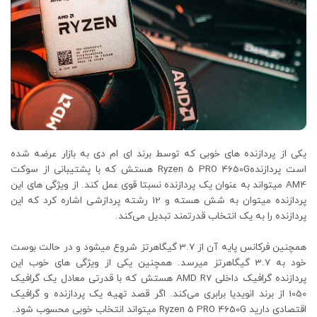
یکی از پردازنده های خوبی که توسط برند ای ام دی به بازار عرضه شده
است پردازندهRyzen 5 PRO 4650G هستش که با پشتیبانی از سوکت
AM4 میتواند به عنوان یک پردازنده نسبتا قوی عمل کند. از ویژگی های این
پردازنده میتوان به شش هسته و 12 رشته پردازشی اشاره کرد که این
پردازنده را به یک انتخاب قدرتمند تبدیل می‌کند.
همچنین فرکانس پایه آن از 3.7 گیگاهرتز شروع میشود و در حالت بوست
خود به 3.7 گیگاهرتز میرسد. همچنین یکی از ویژگی های خوب این
پردازنده گرافیک داخلی AMD R7 هستش که با قدرتی معادل یک گرافیک
1050 از برند انویدیا برابری می‌کند. اگر قصد تهیه یک پردازنده و گرافیک
اقتصادی دارید Ryzen 5 PRO 4650G میتواند انتخاب خوبی محسوب شود.