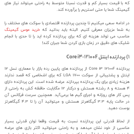
که با قیمت بسیار کم و قدرت نسبتا متوسط به راحتی میتواند نیاز های
گیمینگ شما یا حتی استریم را برآورده کند.
در ادامه سعی میکنیم تا چندین پردازنده اقتصادی با سوکت های مختلف را
به شما عزیزان معرفی کنیم. البته باید بدانید که
خرید موس گیمینگ
مناسب می تواند هزینه ای که برای پردازنده کرده اید را تا حدی با انجام
شلیک های دقیق در زمان بازی کردن شما جبران کند!
۱) پردازنده اینتل Core i3-12100F
پردازنده Core i3 12100F از پردازنده های پایین رده بازار با معماری نسل 12
اینتل و پشتیبانی از سوکت LGA 1700 که برای اشخاصی که قصد ندارند
هزینه زیادی برای یک پردازنده بپردازند عرضه شده است. این پردازنده دارای
4 هسته و 8 رشته هستش و درکنار 12 مگابایت حافظه کش به راحتی از
پس کار های روزانه و اجرای گیم ها برمی‌آید. همچنین سرعت فرکانس آن
در حالت پایه 3.3 گیگاهرتز هستش و میتوانید آن را تا 4.3 گیگاهرتز
بوست دهید.
از لحاظ قدرتی این پردازنده نسبت به قیمت واقعا توان قدرتی بسیار
مناسبی از خود نشان میدهد و به راحتی میتوانید اکثر بازی های عرضه