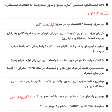
API اینستاگرام؛ دسترسی آسان، سریع و بدون محدودیت به اطلاعات اینستاگرام
رپورتاژ آگهی
رم سرور چیست؟ (اهمیت رم در سرور)
رپورتاژ آگهی
گزارش ویژه: آیا دوران تبلیغات برای افزایش فروش سایت فروشگاهی به پایان
رسیده است؟ (استراتژی جایگزین)
چطور فالوورهای واقعی اینستاگرام جذب کنیم؟ راهکارهایی که واقعاً جواب
می‌دهند!
5 اشتباه رایج که موقع خرید ساعت هوشمند طرح اپل واچ نباید انجام بدید!
مناسب‌ترین کارت گرافیک برای بازی و گیمینگ در سال ۲۰۲۵ | معرفی ۱۰ گزینه
برتر برای گیمرها
بهترین دانلود منیجر برای آیفون: راهنمای انتخاب دانلود منیجر مناسب برای
دستگاه‌های اپل
بهترین راه برای جذب مشتریان جدید با شماره‌جو اینباکسینو
رپورتاژ آگهی
مقایسه Gemini و ChatGPT: کدام یک بهتر است؟