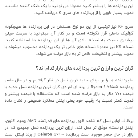
این پردازنده ها را بیشتر کنید معمولا می توانید با یک خنک کننده مناسب،
قدرت بسیار خوبی را از پردازنده های سری K دریافت کنید.
سری KF نیز ترکیبی از این دو نوع هستش در این پردازنده ها هیچگونه
گرافیک داخلی قرار نگرفته است و در کنار آن میتوانید با سرعت خیلی
بیشتری نسبت به نسخه عادی آن ها از این پردازنده ها استفاده کنید.
نسخه KS نیز معمولا نسخه های خاص تر یک پردازنده محسوب میشوند با
قدرت بیشتر و تنظیمات خاص تر به بازار عرضه می‌شوند.
گران ترین و ارزان ترین پردازنده های بازار کدام اند؟
ما پردازنده ها را بر مبنای جدید ترین نسل در نظر گرفتیم و در حال حاضر
پردازنده Ryzen 9 7950X از برند ای ام دی گران ترین پردازنده نسل جدید با
قیمت 700 دلار به بازار عرضه شده است که متاسفانه با قیمت بیشتر و
قدرت کمتر نسبت به رقیب خود یعنی اینتل عملکرد ضعیفی را نشان داده
است.
برخلاف اوایل نسل که شاهد ظهور پردازنده های قدرتمند AMD بودیم اکنون،
اینتل توانسته موفق تر عمل کند. ارزان ترین پردازنده نسل جدیدی که در
بازار در حال حاضر موجود است پردازنده Celeron G6900 از برند اینتل است