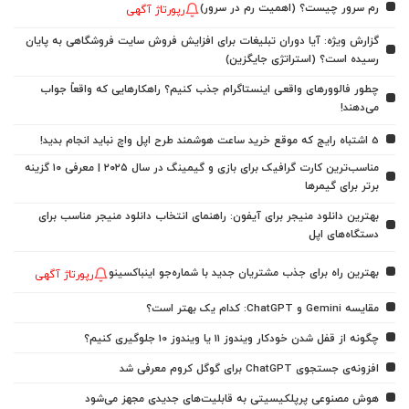
رم سرور چیست؟ (اهمیت رم در سرور)
رپورتاژ آگهی
گزارش ویژه: آیا دوران تبلیغات برای افزایش فروش سایت فروشگاهی به پایان
رسیده است؟ (استراتژی جایگزین)
چطور فالوورهای واقعی اینستاگرام جذب کنیم؟ راهکارهایی که واقعاً جواب
می‌دهند!
5 اشتباه رایج که موقع خرید ساعت هوشمند طرح اپل واچ نباید انجام بدید!
مناسب‌ترین کارت گرافیک برای بازی و گیمینگ در سال ۲۰۲۵ | معرفی ۱۰ گزینه
برتر برای گیمرها
بهترین دانلود منیجر برای آیفون: راهنمای انتخاب دانلود منیجر مناسب برای
دستگاه‌های اپل
بهترین راه برای جذب مشتریان جدید با شماره‌جو اینباکسینو
رپورتاژ آگهی
مقایسه Gemini و ChatGPT: کدام یک بهتر است؟
چگونه از قفل شدن خودکار ویندوز 11 یا ویندوز 10 جلوگیری کنیم؟
افزونه‌ی جستجوی ChatGPT برای گوگل کروم معرفی شد
هوش مصنوعی پرپلکیسیتی به قابلیت‌های جدیدی مجهز می‌شود