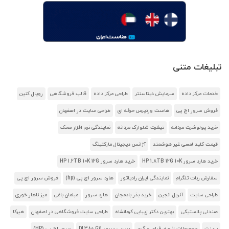
تبلیغات متنی
خدمات مرکز داده
سرمایش دیتاسنتر
طراحی مرکز داده
قالب فروشگاهی
رویال کنین
فروش سرور اچ پی
هاست وردپرس حرفه ای
طراحی سایت در اصفهان
خرید پولوشرت مردانه
تیشرت شلوارک مردانه
نمایندگی نرم افزار محک
قیمت کلید لمسی غیر هوشمند
آژانس دیجیتال مارکتینگ
خرید هارد سرور HP 1.8TB 12G 10K
خرید هارد سرور HP 1.2TB 10K 12G
سفارش ربات تلگرام
نمایندگی ایران رادیاتور
هارد سرور اچ پی (hp)
فروش سرور اچ پی
طراحی سایت
آنریل انجین
خرید بذر بادمجان
هارد سرور
مبلمان باغی
میز ناهار خوری
صندلی پلاستیکی
بهترین دکتر زیبایی کرمانشاه
طراحی سایت فروشگاهی در اصفهان
هیرکا
پرینت
محصولات انیمه، فیلم و گیم
بررسی سرور DL380 G11
سرور اچ پی (HP)