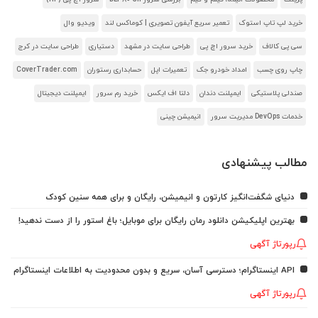
خرید لپ تاپ استوک
تعمیر سریع آیفون تصویری | کوماکس لند
ویدیو وال
سی پی کالاف
خرید سرور اچ پی
طراحی سایت در مشهد
دستیاری
طراحی سایت در کرج
چاپ روی چسب
امداد خودرو جک
تعمیرات اپل
حسابداری رستوران
CoverTrader.com
صندلی پلاستیکی
ایمپلنت دندان
دلتا اف ایکس
خرید رم سرور
ایمپلنت دیجیتال
خدمات DevOps مدیریت سرور
انیمیشن چینی
مطالب پیشنهادی
دنیای شگفت‌انگیز کارتون و انیمیشن، رایگان و برای همه سنین کودک
بهترین اپلیکیشن دانلود رمان رایگان برای موبایل؛ باغ استور را از دست ندهید!
رپورتاژ آگهی
API اینستاگرام؛ دسترسی آسان، سریع و بدون محدودیت به اطلاعات اینستاگرام
رپورتاژ آگهی