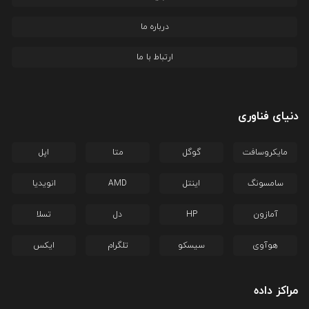
درباره ما
ارتباط با ما
دنیای فناوری
مایکروسافت
گوگل
متا
اپل
سامسونگ
اینتل
AMD
انویدیا
آمازون
HP
دل
تسلا
هوآوی
سیسکو
تلگرام
ایکس
مراکز داده