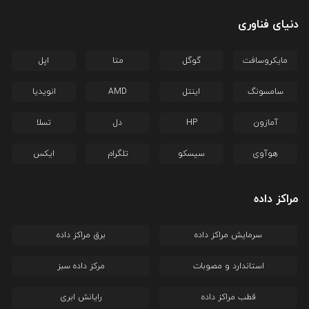
دنیای فناوری
مایکروسافت
گوگل
متا
اپل
سامسونگ
اینتل
AMD
انویدیا
آمازون
HP
دل
تسلا
هوآوی
سیسکو
تلگرام
ایکس
مراکز داده
سرمایش مراکز داده
برق مراکز داده
استاندارد و مصوبات
مرکز داده سبز
قطب مراکز داده
رایانش ابری