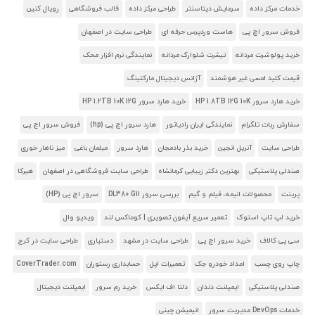
خدمات مرکز داده
سرمایش دیتاسنتر
طراحی مرکز داده
قالب فروشگاهی
رویال کنین
فروش سرور اچ پی
هاست وردپرس حرفه ای
طراحی سایت در اصفهان
خرید پولوشرت مردانه
تیشرت شلوارک مردانه
نمایندگی نرم افزار محک
قیمت کلید لمسی غیر هوشمند
آژانس دیجیتال مارکتینگ
خرید هارد سرور HP 1.8TB 12G 10K
خرید هارد سرور HP 1.2TB 10K 12G
سفارش ربات تلگرام
نمایندگی ایران رادیاتور
هارد سرور اچ پی (hp)
فروش سرور اچ پی
طراحی سایت
آنریل انجین
خرید بذر بادمجان
هارد سرور
مبلمان باغی
میز ناهار خوری
صندلی پلاستیکی
بهترین دکتر زیبایی کرمانشاه
طراحی سایت فروشگاهی در اصفهان
هیرکا
پرینت
محصولات انیمه، فیلم و گیم
بررسی سرور DL380 G11
سرور اچ پی (HP)
خرید لپ تاپ استوک
تعمیر سریع آیفون تصویری | کوماکس لند
ویدیو وال
سی پی کالاف
خرید سرور اچ پی
طراحی سایت در مشهد
دستیاری
طراحی سایت در کرج
چاپ روی چسب
امداد خودرو جک
تعمیرات اپل
حسابداری رستوران
CoverTrader.com
صندلی پلاستیکی
ایمپلنت دندان
دلتا اف ایکس
خرید رم سرور
ایمپلنت دیجیتال
خدمات DevOps مدیریت سرور
انیمیشن چینی