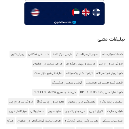
تبلیغات متنی
خدمات مرکز داده
سرمایش دیتاسنتر
طراحی مرکز داده
قالب فروشگاهی
رویال کنین
فروش سرور اچ پی
هاست وردپرس حرفه ای
طراحی سایت در اصفهان
خرید پولوشرت مردانه
تیشرت شلوارک مردانه
نمایندگی نرم افزار محک
قیمت کلید لمسی غیر هوشمند
آژانس دیجیتال مارکتینگ
خرید هارد سرور HP 1.8TB 12G 10K
خرید هارد سرور HP 1.2TB 10K 12G
سفارش ربات تلگرام
نمایندگی ایران رادیاتور
هارد سرور اچ پی (hp)
فروش سرور اچ پی
طراحی سایت
آنریل انجین
خرید بذر بادمجان
هارد سرور
مبلمان باغی
میز ناهار خوری
صندلی پلاستیکی
بهترین دکتر زیبایی کرمانشاه
طراحی سایت فروشگاهی در اصفهان
هیرکا