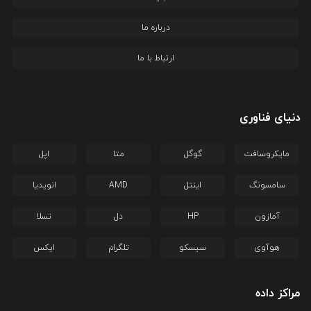
درباره ما
ارتباط با ما
دنیای فناوری
مایکروسافت
گوگل
متا
اپل
سامسونگ
اینتل
AMD
انویدیا
آمازون
HP
دل
تسلا
هوآوی
سیسکو
تلگرام
ایکس
مراکز داده