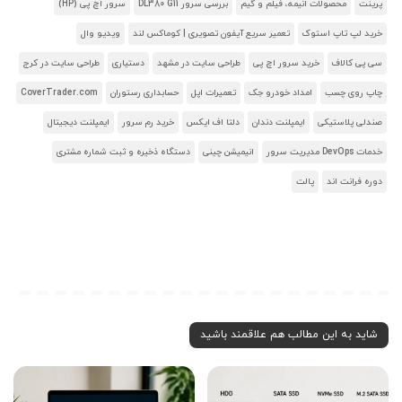
پرینت
محصولات انیمه، فیلم و گیم
بررسی سرور DL380 G11
سرور اچ پی (HP)
خرید لپ تاپ استوک
تعمیر سریع آیفون تصویری | کوماکس لند
ویدیو وال
سی پی کالاف
خرید سرور اچ پی
طراحی سایت در مشهد
دستیاری
طراحی سایت در کرج
چاپ روی چسب
امداد خودرو جک
تعمیرات اپل
حسابداری رستوران
CoverTrader.com
صندلی پلاستیکی
ایمپلنت دندان
دلتا اف ایکس
خرید رم سرور
ایمپلنت دیجیتال
خدمات DevOps مدیریت سرور
انیمیشن چینی
دستگاه ذخیره و ثبت شماره مشتری
دوره فرانت اند
پالت
شاید به این مطالب هم علاقمند باشید