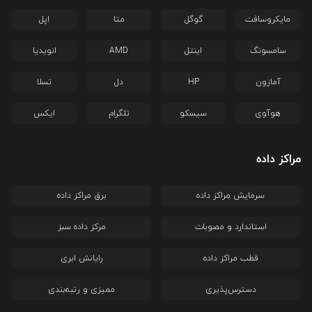
مایکروسافت
گوگل
متا
اپل
سامسونگ
اینتل
AMD
انویدیا
آمازون
HP
دل
تسلا
هوآوی
سیسکو
تلگرام
ایکس
مراکز داده
سرمایش مراکز داده
برق مراکز داده
استاندارد و مصوبات
مرکز داده سبز
قطب مراکز داده
رایانش ابری
دسترس‌پذیری
ممیزی و رتبه‌بندی