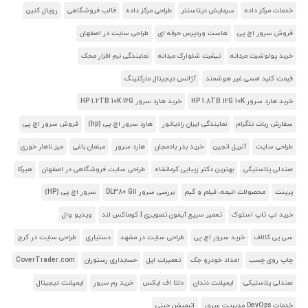
خدمات مرکز داده
سرمایش دیتاسنتر
طراحی مرکز داده
قالب فروشگاهی
رویال کنین
فروش سرور اچ پی
هاست وردپرس حرفه ای
طراحی سایت در اصفهان
خرید پولوشرت مردانه
تیشرت شلوارک مردانه
نمایندگی نرم افزار محک
قیمت کلید لمسی غیر هوشمند
آژانس دیجیتال مارکتینگ
خرید هارد سرور HP 1.8TB 12G 10K
خرید هارد سرور HP 1.2TB 10K 12G
سفارش ربات تلگرام
نمایندگی ایران رادیاتور
هارد سرور اچ پی (hp)
فروش سرور اچ پی
طراحی سایت
آنریل انجین
خرید بذر بادمجان
هارد سرور
مبلمان باغی
میز ناهار خوری
صندلی پلاستیکی
بهترین دکتر زیبایی کرمانشاه
طراحی سایت فروشگاهی در اصفهان
هیرکا
پرینت
محصولات انیمه، فیلم و گیم
بررسی سرور DL380 G11
سرور اچ پی (HP)
خرید لپ تاپ استوک
تعمیر سریع آیفون تصویری | کوماکس لند
ویدیو وال
سی پی کالاف
خرید سرور اچ پی
طراحی سایت در مشهد
دستیاری
طراحی سایت در کرج
چاپ روی چسب
امداد خودرو جک
تعمیرات اپل
حسابداری رستوران
CoverTrader.com
صندلی پلاستیکی
ایمپلنت دندان
دلتا اف ایکس
خرید رم سرور
ایمپلنت دیجیتال
خدمات DevOps مدیریت سرور
انیمیشن چینی