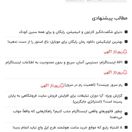
مطالب پیشنهادی
دنیای شگفت‌انگیز کارتون و انیمیشن، رایگان و برای همه سنین کودک
بهترین اپلیکیشن دانلود رمان رایگان برای موبایل؛ باغ استور را از دست ندهید!
رپورتاژ آگهی
API اینستاگرام؛ دسترسی آسان، سریع و بدون محدودیت به اطلاعات اینستاگرام
رپورتاژ آگهی
رم سرور چیست؟ (اهمیت رم در سرور)
رپورتاژ آگهی
گزارش ویژه: آیا دوران تبلیغات برای افزایش فروش سایت فروشگاهی به پایان
رسیده است؟ (استراتژی جایگزین)
چطور فالوورهای واقعی اینستاگرام جذب کنیم؟ راهکارهایی که واقعاً جواب
می‌دهند!
5 اشتباه رایج که موقع خرید ساعت هوشمند طرح اپل واچ نباید انجام بدید!