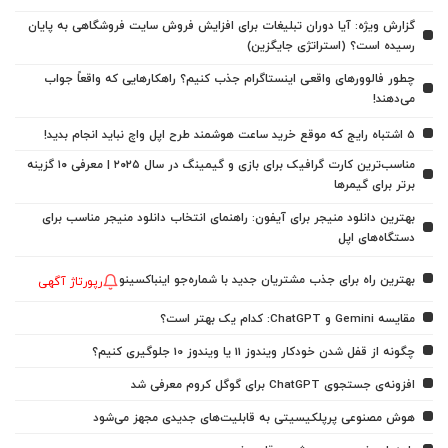
گزارش ویژه: آیا دوران تبلیغات برای افزایش فروش سایت فروشگاهی به پایان
رسیده است؟ (استراتژی جایگزین)
چطور فالوورهای واقعی اینستاگرام جذب کنیم؟ راهکارهایی که واقعاً جواب
می‌دهند!
5 اشتباه رایج که موقع خرید ساعت هوشمند طرح اپل واچ نباید انجام بدید!
مناسب‌ترین کارت گرافیک برای بازی و گیمینگ در سال ۲۰۲۵ | معرفی ۱۰ گزینه
برتر برای گیمرها
بهترین دانلود منیجر برای آیفون: راهنمای انتخاب دانلود منیجر مناسب برای
دستگاه‌های اپل
بهترین راه برای جذب مشتریان جدید با شماره‌جو اینباکسینو
رپورتاژ آگهی
مقایسه Gemini و ChatGPT: کدام یک بهتر است؟
چگونه از قفل شدن خودکار ویندوز 11 یا ویندوز 10 جلوگیری کنیم؟
افزونه‌ی جستجوی ChatGPT برای گوگل کروم معرفی شد
هوش مصنوعی پرپلکیسیتی به قابلیت‌های جدیدی مجهز می‌شود