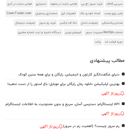
سی پی کالاف
خرید سرور اچ پی
طراحی سایت در مشهد
دستیاری
طراحی سایت در کرج
چاپ روی چسب
امداد خودرو جک
تعمیرات اپل
حسابداری رستوران
CoverTrader.com
صندلی پلاستیکی
ایمپلنت دندان
دلتا اف ایکس
خرید رم سرور
ایمپلنت دیجیتال
خدمات DevOps مدیریت سرور
انیمیشن چینی
دستگاه ذخیره و ثبت شماره مشتری
دوره فرانت اند
پالت
مطالب پیشنهادی
دنیای شگفت‌انگیز کارتون و انیمیشن، رایگان و برای همه سنین کودک
بهترین اپلیکیشن دانلود رمان رایگان برای موبایل؛ باغ استور را از دست ندهید!
رپورتاژ آگهی
API اینستاگرام؛ دسترسی آسان، سریع و بدون محدودیت به اطلاعات اینستاگرام
رپورتاژ آگهی
رم سرور چیست؟ (اهمیت رم در سرور)
رپورتاژ آگهی