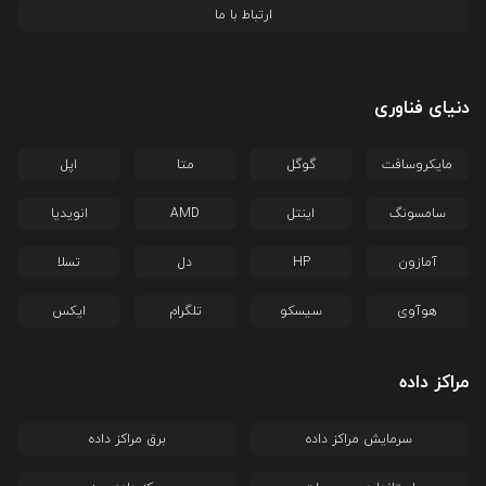
ارتباط با ما
دنیای فناوری
مایکروسافت
گوگل
متا
اپل
سامسونگ
اینتل
AMD
انویدیا
آمازون
HP
دل
تسلا
هوآوی
سیسکو
تلگرام
ایکس
مراکز داده
سرمایش مراکز داده
برق مراکز داده