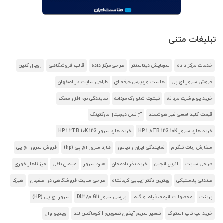
تبلیغات متنی
خدمات مرکز داده
سرمایش دیتاسنتر
طراحی مرکز داده
قالب فروشگاهی
رویال کنین
فروش سرور اچ پی
هاست وردپرس حرفه ای
طراحی سایت در اصفهان
خرید پولوشرت مردانه
تیشرت شلوارک مردانه
نمایندگی نرم افزار محک
قیمت کلید لمسی غیر هوشمند
آژانس دیجیتال مارکتینگ
خرید هارد سرور HP 1.8TB 12G 10K
خرید هارد سرور HP 1.2TB 10K 12G
سفارش ربات تلگرام
نمایندگی ایران رادیاتور
هارد سرور اچ پی (hp)
فروش سرور اچ پی
طراحی سایت
آنریل انجین
خرید بذر بادمجان
هارد سرور
مبلمان باغی
میز ناهار خوری
صندلی پلاستیکی
بهترین دکتر زیبایی کرمانشاه
طراحی سایت فروشگاهی در اصفهان
هیرکا
پرینت
محصولات انیمه، فیلم و گیم
بررسی سرور DL380 G11
سرور اچ پی (HP)
خرید لپ تاپ استوک
تعمیر سریع آیفون تصویری | کوماکس لند
ویدیو وال