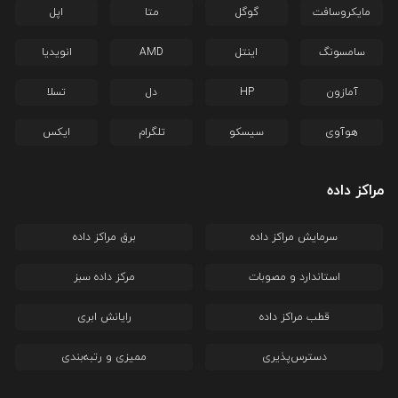
مایکروسافت
گوگل
متا
اپل
سامسونگ
اینتل
AMD
انویدیا
آمازون
HP
دل
تسلا
هوآوی
سیسکو
تلگرام
ایکس
مراکز داده
سرمایش مراکز داده
برق مراکز داده
استاندارد و مصوبات
مرکز داده سبز
قطب مراکز داده
رایانش ابری
دسترس‌پذیری
ممیزی و رتبه‌بندی