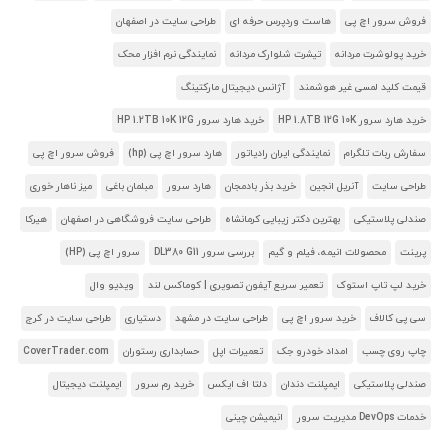
فروش سرور اچ پی
هاست وردپرس حرفه ای
طراحی سایت در اصفهان
خرید پولوشرت مردانه
تیشرت شلوارک مردانه
نمایندگی نرم افزار محک
قیمت کلید لمسی غیر هوشمند
آژانس دیجیتال مارکتینگ
خرید هارد سرور HP 1.8TB 12G 10K
خرید هارد سرور HP 1.2TB 10K 12G
سفارش ربات تلگرام
نمایندگی ایران رادیاتور
هارد سرور اچ پی (hp)
فروش سرور اچ پی
طراحی سایت
آنریل انجین
خرید بذر بادمجان
هارد سرور
مبلمان باغی
میز ناهار خوری
صندلی پلاستیکی
بهترین دکتر زیبایی کرمانشاه
طراحی سایت فروشگاهی در اصفهان
هیرکا
پرینت
محصولات انیمه، فیلم و گیم
بررسی سرور DL380 G11
سرور اچ پی (HP)
خرید لپ تاپ استوک
تعمیر سریع آیفون تصویری | کوماکس لند
ویدیو وال
سی پی کالاف
خرید سرور اچ پی
طراحی سایت در مشهد
دستیاری
طراحی سایت در کرج
چاپ روی چسب
امداد خودرو جک
تعمیرات اپل
حسابداری رستوران
CoverTrader.com
صندلی پلاستیکی
ایمپلنت دندان
دلتا اف ایکس
خرید رم سرور
ایمپلنت دیجیتال
خدمات DevOps مدیریت سرور
انیمیشن چینی