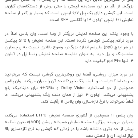
بزرگ‌تر از رقبا در این محدوده قیمتی یا حتی برخی از دستگاه‌های گران‌تر
است. این گوشی دارای یک پنل 6/7 اینچی است که بسیار بزرگتر از صفحه
نمایش 6/1 اینچی آیفون 14 یا گلکسی S23 است.
با وجود اینکه این صفحه نمایش بزرگتر از رقبا است، وان پلاس اصلاً در
مورد تراکم پیکسل کوتاهی نکرده است. این صفحه نمایش با 525 پیکسل
در هر اینچ (ppi) علیرغم اندازه بزرگ‌تر، وضوح بالاتری نسبت به پرچمداران
سامسونگ و اپل دارد. به عنوان مقایسه صفحه نمایش رتینا اپل در آیفون
14 تنها 460 ppi کیفیت دارد.
در مورد میزان روشنی، قطعا این روشن‌ترین گوشی نیست که می‌توانید
بخرید، اما کنتراست و طیف رنگ خیره‌کننده آن را جبران می‌کند. وان پلاس
همچنین از دو استاندارد Dolby Vision و HDR10+ برای داینامیک رنج
پشتیبانی می‌کند. آیفون 14 نیز از همان دقت رنگ پشتیبانی می‌کند، اما
قطعاً نمی‌تواند با نرخ تازه‌سازی وان پلاس 11 رقابت کند.
وان پلاس 11 همچنین از فناوری صفحه نمایش LTPO استفاده می‌کند،
بنابراین می‌تواند ویژگی «صفحه نمایش همیشه روشن (AOD)» بدون تخلیه
بیش از حد باتری داشته باشد یا در زمانی که گوشی به نرخ تازه‌سازی بالا
نیاز ندارد، آن را کاهش دهد.