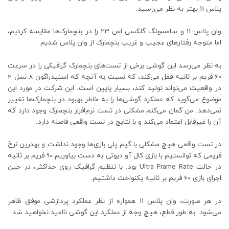
پلاس 11 بهتر به نظر می‌رسید.
وان پلاس 11 و سامسونگ گلکسی اس 23 را در بنچمارک‌ها مقایسه کردیم،
اما متوجه رفتارهای عجیب و غریب بنچمارک از وان پلاس شدیم.
به نظر می‌رسد این گوشی برخی از تست‌های بنچمارک گرافیکی را در سرعت
60 فریم بر ثانیه قفل می‌کند، که نسبت به آنچه که اسنپدراگون 8 نسل 2
در واقعیت می‌تواند تولید کند، بسیار پایین است. این شرکت در مورد این
موضوع می‌گوید که عملکرد گوشی‌ها را به خاطر بهبود در بنچمارک‌ها تغییر
نمی‌دهد. من گمان می‌کنم مشکلی در تست نرم‌افزار بنچمارک وجود دارد که
آن را غیرقابل اعتماد می‌کند و با نتایج در تست واقعی فاصله دارد.
در تست واقعی هیچ مشکلی با گیم پلی بازی‌ها وجود نداشت و بهترین نرخ
فریمی که توانستیم با بازی کال آو دیوتی به دست بیاوریم 90 فریم بر ثانیه
در حالت Ultra Frame Rate بود. با تنظیم گرافیک روی حداکثر، در حین
اجرای بازی 60 فریم بر ثانیه یکنواخت داشتیم.
در هر صورت، وان پلاس 11 همواره از نظر عملکرد پردازشی موفق ظاهر
می‌شود. به طور قطع، هیچ وجه از عملکرد این گوشی ناامید نخواهید شد.