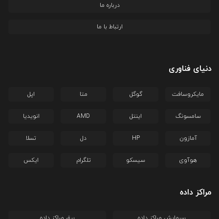
درباره ما
ارتباط با ما
دنیای فناوری
مایکروسافت
گوگل
متا
اپل
سامسونگ
اینتل
AMD
انویدیا
آمازون
HP
دل
تسلا
هوآوی
سیسکو
تلگرام
ایکس
مراکز داده
سرمایش مراکز داده
برق مراکز داده