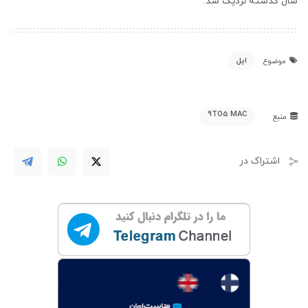
سال گذشته نزدیک شد.
اپل
موضوع
9TO5 MAC
منبع
اشتراک در