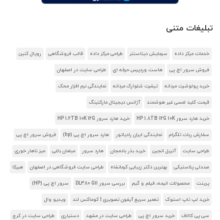
تبلیغات متنی
خدمات مرکز داده
سرمایش دیتاسنتر
طراحی مرکز داده
قالب فروشگاهی
رویال کنین
فروش سرور اچ پی
هاست وردپرس حرفه ای
طراحی سایت در اصفهان
خرید پولوشرت مردانه
تیشرت شلوارک مردانه
نمایندگی نرم افزار محک
قیمت کلید لمسی غیر هوشمند
آژانس دیجیتال مارکتینگ
خرید هارد سرور HP 1.8TB 12G 10K
خرید هارد سرور HP 1.2TB 10K 12G
سفارش ربات تلگرام
نمایندگی ایران رادیاتور
هارد سرور اچ پی (hp)
فروش سرور اچ پی
طراحی سایت
آنریل انجین
خرید بذر بادمجان
هارد سرور
مبلمان باغی
میز ناهار خوری
صندلی پلاستیکی
بهترین دکتر زیبایی کرمانشاه
طراحی سایت فروشگاهی در اصفهان
هیرکا
پرینت
محصولات انیمه، فیلم و گیم
بررسی سرور DL380 G11
سرور اچ پی (HP)
خرید لپ تاپ استوک
تعمیر سریع آیفون تصویری | کوماکس لند
ویدیو وال
سی پی کالاف
خرید سرور اچ پی
طراحی سایت در مشهد
دستیاری
طراحی سایت در کرج