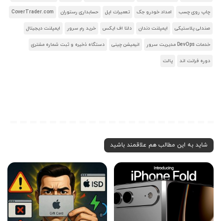
چاپ روی چسب
امداد خودرو جک
تعمیرات اپل
حسابداری رستوران
CoverTrader.com
صندلی پلاستیکی
ایمپلنت دندان
دلتا اف ایکس
خرید رم سرور
ایمپلنت دیجیتال
خدمات DevOps مدیریت سرور
انیمیشن چینی
دستگاه ذخیره و ثبت شماره مشتری
دوره فرانت اند
پالت
شاید به این مطالب هم علاقمند باشید